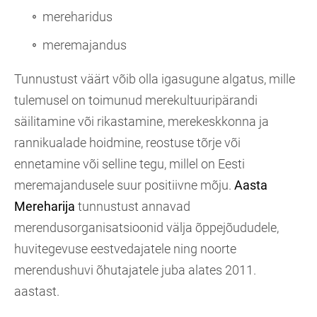
mereharidus
meremajandus
Tunnustust väärt võib olla igasugune algatus, mille
tulemusel on toimunud merekultuuripärandi
säilitamine või rikastamine, merekeskkonna ja
rannikualade hoidmine, reostuse tõrje või
ennetamine või selline tegu, millel on Eesti
meremajandusele suur positiivne mõju.
Aasta
Mereharija
tunnustust annavad
merendusorganisatsioonid välja õppejõududele,
huvitegevuse eestvedajatele ning noorte
merendushuvi õhutajatele juba alates 2011.
aastast.