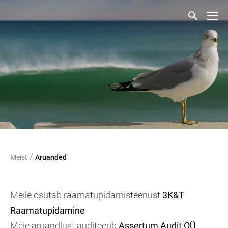
/
Meist
Aruanded
Meile osutab raamatupidamisteenust
3K&T
Raamatupidamine
Meie aruandlust auditeerib
Assertum Audit OÜ